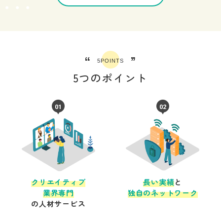
“
”
5POINTS
5つのポイント
01
02
クリエイティブ
長い実績
と
業界専門
独自のネットワーク
の人材サービス