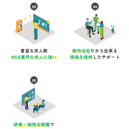
03
04
豊富な求人数
制作会社
だから出来る
WEB業界の求人に強い
現場を理解
したサポート
05
研修・勉強会開催
で