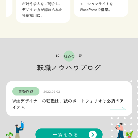
が叶う求人をご紹介し、
モーションサイトを
が叶
デザイン力が認められ正
WordPressで構築。
デザ
社員採用に。
社員
“
”
BLOG
転職ノウハウブログ
書類作成
2022.06.02
Webデザイナーの転職は、紙のポートフォリオは必須のア
イテム
一覧をみる