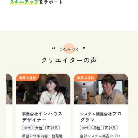
スキルアップ
をサポート
“
”
CREATOR
クリエイターの声
業界未経験
業界未経験
業界未
インハウス
プロ
事業会社
システム開発会社
事業
デザイナー
グラマ
デザ
20代
女性
正社員
20代
男性
正社員
20代
希望の仕事内容・勤務地
自社システム商品のプロ
希望