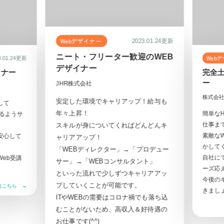
Webデザイナー
2023.01.24更新
ニート・フリーター歓迎のWEB
Webデ
.01.24更新
デザイナー
ナー
完全土
ー
JHR株式会社
株式会社
安定した環境でキャリアップ！給与も
して
年々上昇！
簡単なH
るようサ
仕事まで
スキルが身についてくればどんどんキ
素敵なW
安心して
ャリアアップ！
かしてく
「WEBディレクター」→「プロデュー
自社にて
eb受講
サー」→「WEBコンサルタント」
ーズ応え
といった流れで少しずつキャリアアッ
今後のキ
プしていくことが可能です。
こちら →
きましょう
ITやWEBの需要はコロナ禍でも落ち込
むことがないため、高収入＆好待遇の
お仕事です(^^)