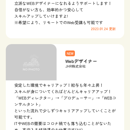
立派なWEBデザイナーになれるようサポートします！
自信がない方も、効率的かつ安心して
スキルアップしていけますよ!
※希望により、リモートでのWeb受講も可能です
2023.01.24
更新
NEW
Webデザイナー
JHR株式会社
安定した環境でキャリアップ！給与も年々上昇！
スキルが身についてくればどんどんキャリアアップ！
「WEBディレクター」→「プロデューサー」→「WEBコ
ンサルタント」
といった流れで少しずつキャリアアップしていくことが
可能です。
ITやWEBの需要はコロナ禍でも落ち込むことがないた
め、高収入＆好待遇のお仕事です(^^)